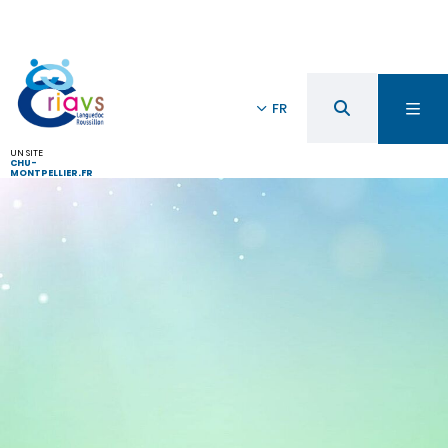
FR
UN SITE
CHU-
MONTPELLIER.FR