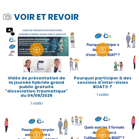
VOIR ET REVOIR
Vidéo de présentation de
Pourquoi participer à des
la journée hybride grand
sessions d’inter-visios
public gratuite
BOAT® ?
"dissociation traumatique"
1 vidéo
du 04/06/2026
1 vidéo