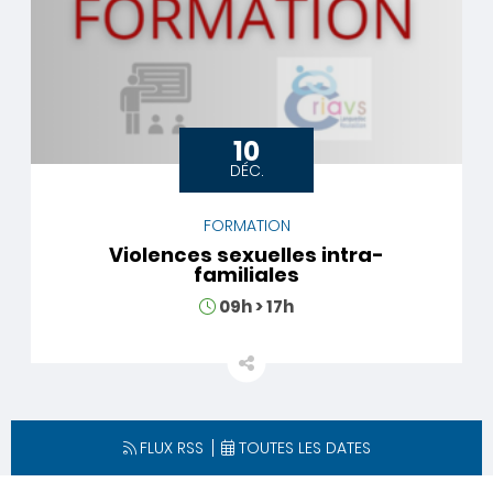
10
DÉC.
FORMATION
Violences sexuelles intra-
familiales
Horaires
09h
>
17h
FLUX RSS
TOUTES LES DATES