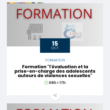
15
OCT.
FORMATION
Formation "l'évaluation et la
prise-en-charge des adolescents
auteurs de violences sexuelles"
Horaires
09h
>
17h