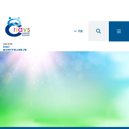
FR
UN SITE
CHU-
MONTPELLIER.FR