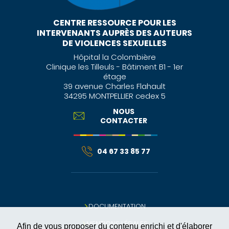
CENTRE RESSOURCE POUR LES
INTERVENANTS AUPRÈS DES AUTEURS
DE VIOLENCES SEXUELLES
Hôpital la Colombière
Clinique les Tilleuls - Bâtiment B1 - 1er
étage
39 avenue Charles Flahault
34295 MONTPELLIER cedex 5
NOUS
CONTACTER
04 67 33 85 77
DOCUMENTATION
MENTIONS LÉGALES
Afin de vous proposer du contenu enrichi et d'élaborer