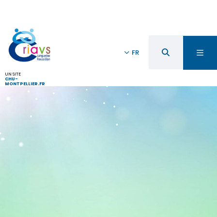
FR
UN SITE
CHU-
MONTPELLIER.FR